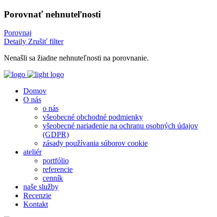
Porovnať nehnuteľnosti
Porovnaj
Detaily
Zrušiť filter
Nenašli sa žiadne nehnuteľnosti na porovnanie.
Domov
O nás
o nás
všeobecné obchodné podmienky
všeobecné nariadenie na ochranu osobných údajov
(GDPR)
zásady používania súborov cookie
ateliér
portfólio
referencie
cenník
naše služby
Recenzie
Kontakt