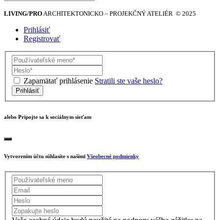
LIVING/PRO
ARCHITEKTONICKO – PROJEKČNÝ ATELIÉR © 2025
Prihlásiť
Registrovať
Zapamätať prihlásenie
Stratili ste vaše heslo?
Prihlásiť
alebo Pripojte sa k sociálnym sieťam
Vytvorením účtu súhlasíte s našimi
Všeobecné podmienky