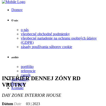
Domov
O nás
o nás
všeobecné obchodné podmienky
všeobecné nariadenie na ochranu osobných údajov
(GDPR)
zásady používania súborov cookie
ateliér
portfólio
referencie
cenník
INTERIÉR DENNEJ ZÓNY RD
naše služby
VRÚTKY
Recenzie
Kontakt
DAY ZONE INTERIOR HOUSE
Dátum
Date
03 | 2023