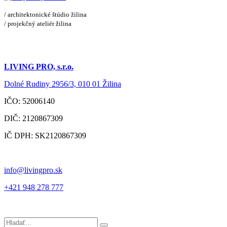
/ architektonické štúdio žilina
/ projekčný ateliér žilina
LIVING PRO, s.r.o.
Dolné Rudiny 2956/3, 010 01 Žilina
IČO: 52006140
DIČ: 2120867309
IČ DPH: SK2120867309
info@livingpro.sk
+421 948 278 777
Hľadať: