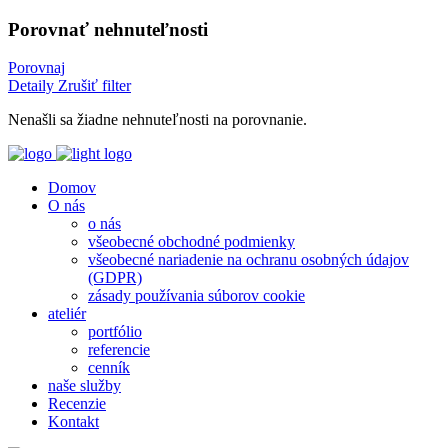
Porovnať nehnuteľnosti
Porovnaj
Detaily
Zrušiť filter
Nenašli sa žiadne nehnuteľnosti na porovnanie.
Domov
O nás
o nás
všeobecné obchodné podmienky
všeobecné nariadenie na ochranu osobných údajov
(GDPR)
zásady používania súborov cookie
ateliér
portfólio
referencie
cenník
naše služby
Recenzie
Kontakt