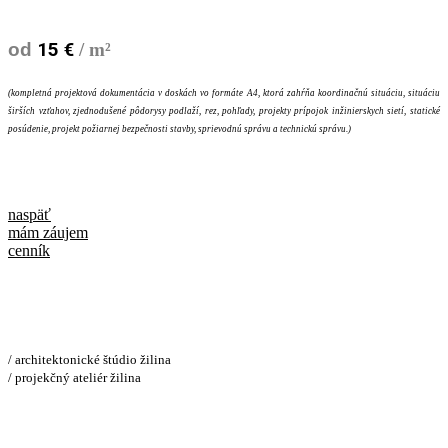
od
15 €
/ m²
(kompletná projektová dokumentácia v doskách vo formáte A4, ktorá zahŕňa koordinačnú situáciu, situáciu
širších vzťahov, zjednodušené pôdorysy podlaží, rez, pohľady, projekty prípojok inžinierskych sietí, statické
posúdenie, projekt požiarnej bezpečnosti stavby, sprievodnú správu a technickú správu.)
naspäť
mám záujem
cenník
/ architektonické štúdio žilina
/ projekčný ateliér žilina