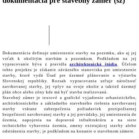
dokumentácia pre
stavebný zámer
(sz)
Dokumentácia definuje umiestnenie stavby na pozemku, ako aj jej
vzťah k okolitým stavbám a pozemkom. Podkladom na jej
vypracovanie býva z pravidla
architektonická štúdia
. Účelom
tohto projektu je získanie záväzného stanoviska pre umiestnenie
stavby, ktoré vydá Úrad pre územné plánovanie a výstavbu
Slovenskej republiky. Rozsah vypracovania určuje náročnosť
navrhovanej stavby, jej vplyv na svoje okolie a taktiež územný
plán obce alebo zóny kde má byť stavba realizovaná.
Stavebný zámer je textové a grafické vyjadrenie urbanistického,
architektonického a základného stavebného riešenia navrhovanej
stavby vrátane zabezpečenia požiadaviek protipožiarnej
bezpečnosti navrhovanej stavby a jej prevádzky, jej umiestnenia do
územia, napojenia na dopravnú infraštruktúru a na siete
technického vybavenia územia, zmeny existujúcej stavby alebo
odstránenia stavby; je podkladom na konanie o stavebnom zámere.